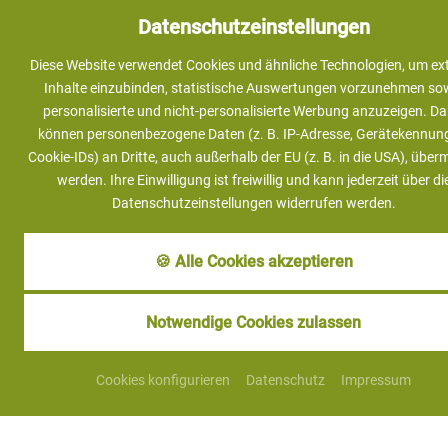
Datenschutzeinstellungen
Schönheit kommt von Innen
Diese Website verwendet Cookies und ähnliche Technologien, um ex
60 Min 73,-€
Inhalte einzubinden, statistische Auswertungen vorzunehmen so
personalisierte und nicht-personalisierte Werbung anzuzeigen. Da
Peeling, Tiefenreinigung, Maske,
können personenbezogene Daten (z. B. IP-Adresse, Gerätekennun
Cookie-IDs) an Dritte, auch außerhalb der EU (z. B. in die USA), überm
Gesichtsmassage, Abschlusspflege
werden. Ihre Einwilligung ist freiwillig und kann jederzeit über di
Datenschutzeinstellungen widerrufen werden.
Entspannte
🍪 Alle Cookies akzeptieren
Männerhaut
60 Min 73,-€
Notwendige Cookies zulassen
Peeling, Tiefenreinigung, Maske,
Gesichtsmassage, Abschlusspflege
Cookies konfigurieren
Datenschutz
Impressum