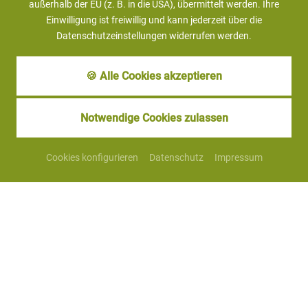
außerhalb der EU (z. B. in die USA), übermittelt werden. Ihre
Einwilligung ist freiwillig und kann jederzeit über die
Datenschutzeinstellungen widerrufen werden.
Ausflugstipps
🍪 Alle Cookies akzeptieren
zurück zur Seite: Sehenswertes & Erlebenswertes
Notwendige Cookies zulassen
Sommer aktiv
Cookies konfigurieren
Datenschutz
Impressum
Kontakt
Landhotel GrünWies
Sommerauerstr. 10
93470 Lohberg