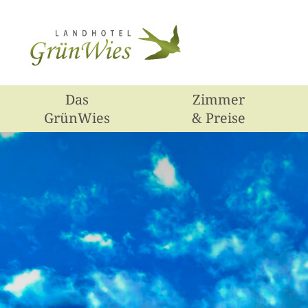
Das
Zimmer
GrünWies
& Preise