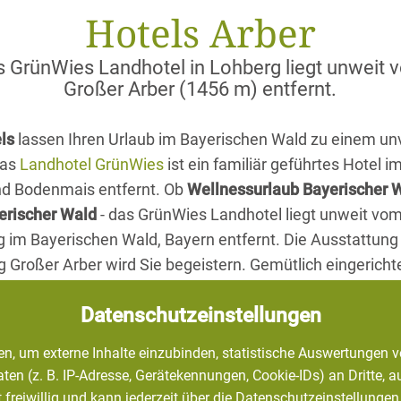
Hotels Arber
s GrünWies Landhotel in Lohberg liegt unweit 
Großer Arber (1456 m) entfernt.
ls
lassen Ihren Urlaub im Bayerischen Wald zu einem un
Das
Landhotel GrünWies
ist ein familiär geführtes Hotel 
d Bodenmais entfernt. Ob
Wellnessurlaub Bayerischer 
erischer Wald
- das GrünWies Landhotel liegt unweit vo
 im Bayerischen Wald, Bayern entfernt. Die Ausstattung
 Großer Arber wird Sie begeistern. Gemütlich eingerich
ein
Wellnessbereich
mit Hallenbad, Saunabereich und B
Datenschutzeinstellungen
staurant des
Arber Hotels
sorgen dafür, dass Sie sich im
n.
, um externe Inhalte einzubinden, statistische Auswertungen v
(z. B. IP-Adresse, Gerätekennungen, Cookie-IDs) an Dritte, auch
st freiwillig und kann jederzeit über die Datenschutzeinstellunge