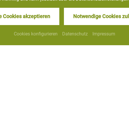
zurück zur Seite: Infos
le Cookies akzeptieren
Notwendige Cookies zu
Cookies konfigurieren
Datenschutz
Impressum
Jetzt folgen!
Datenschutz
Dieser Inhalt ist nur
Di
sichtbar wenn Sie
s
Cookies von
"booking.com"
akzeptieren.
Akzeptieren
Einstellungen
Akze