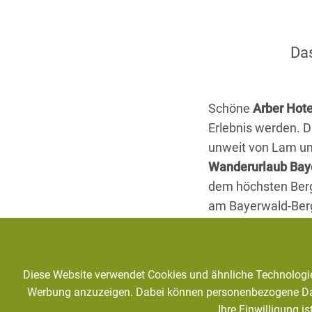
Da
Schöne
Arber Hote
Erlebnis werden. 
unweit von Lam un
Wanderurlaub Bay
dem höchsten Berg
am Bayerwald-Berg
und Einzelzimmer, 
das gemütliche Re
rundum wohlfühle
Diese Website verwendet Cookies und ähnliche Technologien
Werbung anzuzeigen. Dabei können personenbezogene Daten 
Ihre Einwilligung i