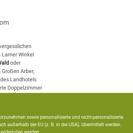
vom
vergesslichen
im Lamer Winkel
Wald
oder
m Großen Arber,
 des Landhotels
tete Doppelzimmer
eautyabteilung und
Urlaub in Lohberg
orzunehmen sowie personalisierte und nicht-personalisierte
 außerhalb der EU (z. B. in die USA), übermittelt werden.
n widerrufen werden.